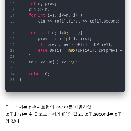
int
for
(
int
 i=
1
for
(
int
 i=n; i>
0
if
( prev > n+
1
) DP[i] = DP[i+
1
else
 DP[i] = 
max
(DP[i+
1
    cout << DP[
1
] << 
'\n'
return
0
}
C++에서는 pair자료형의 vector를 사용하였다.
tp[i].first는 위 C 코드에서의 t[i]와 같고, tp[i].second는 p[i]
와 같다.