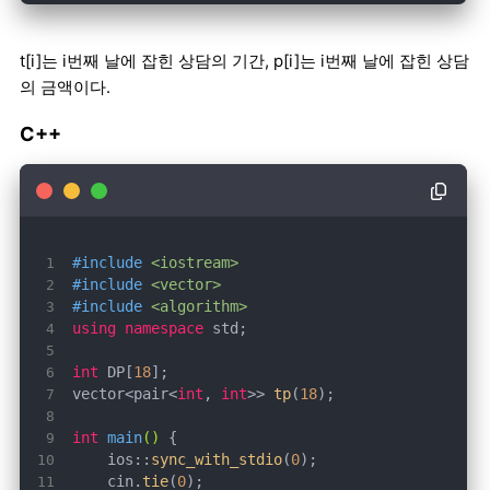
t[i]는 i번째 날에 잡힌 상담의 기간, p[i]는 i번째 날에 잡힌 상담
의 금액이다.
C++
#
include
<iostream>
#
include
<vector>
#
include
<algorithm>
using
namespace
int
 DP[
18
vector<pair<
int
, 
int
>> 
tp
(
18
int
main
()
    ios::
sync_with_stdio
(
0
    cin.
tie
(
0