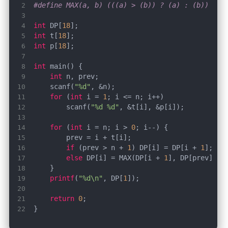
#define MAX(a, b) (((a) > (b)) ? (a) : (b))
int
 DP[
18
int
 t[
18
int
 p[
18
int
int
    scanf(
"%d"
for
 (
int
 i = 
1
        scanf(
"%d %d"
for
 (
int
 i = n; i > 
0
if
 (prev > n + 
1
) DP[i] = DP[i + 
1
else
 DP[i] = MAX(DP[i + 
1
printf
(
"%d\n"
, DP[
1
return
0
}