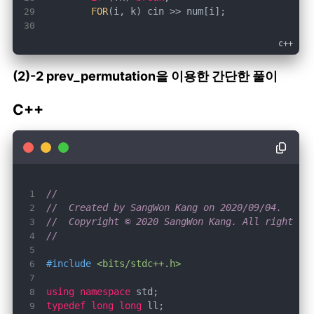
FOR
// S: 고를 순열 bool형 결정
vector<
bool
> 
S
(k, 
true
)
FOR
(i, 
6
) S[i] = 
false
(2)-2 prev_permutation을 이용한 간단한 풀이
do
C++
FOR
(i, k) 
if
 (!S[i]) cout << num[i]
        } 
while
 (
next_permutation
(S.
begin
(), S.
//
return
0
}
//  Created by SangWon Kang on 2020/09/04.
//  Copyright © 2020 SangWon Kang. All rights r
//
#
include
<bits/stdc++.h>
using
namespace
typedef
long
long