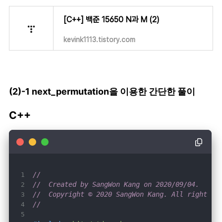
    ios::
sync_with_stdio
(
0
    cin.
tie
(
0
[C++] 백준 15650 N과 M (2)
    cout.
tie
(
0
while
 (
1
kevink1113.tistory.com
if
 (!k) 
break
FOR
solve
(
0
(2)-1 next_permutation을 이용한 간단한 풀이
return
0
C++
}
//
//  Created by SangWon Kang on 2020/09/04.
//  Copyright © 2020 SangWon Kang. All rights r
//