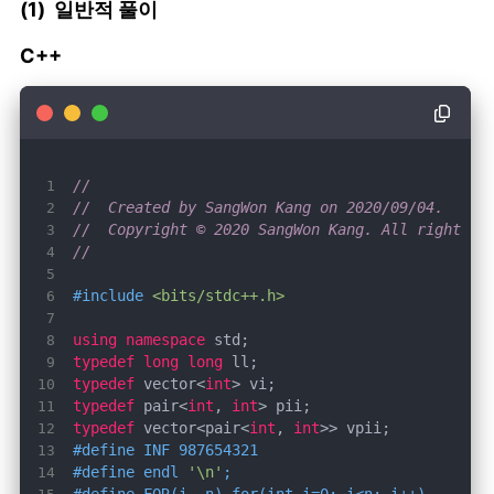
(1) 일반적 풀이
C++
//
//  Created by SangWon Kang on 2020/09/04.
//  Copyright © 2020 SangWon Kang. All rights r
//
#
include
<bits/stdc++.h>
using
namespace
typedef
long
long
typedef
 vector<
int
typedef
 pair<
int
, 
int
typedef
 vector<pair<
int
, 
int
#
define
 INF 987654321
#
define
 endl 
'\n'
;