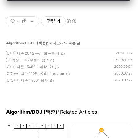
FOR
(i, 
6
) S[i] = 
true
do
FOR
(i, k) 
if
 (S[i]) cout << num[i] 
2
구독하기
        } 
while
 (
prev_permutation
(S.
begin
(), S.
'
Algorithm
>
BOJ (백준)
' 카테고리의 다른 글
[C++] 백준 2042 구간 합 구하기
2024.11.12
(1)
return
0
[C] 백준 2268 수들의 합 7
2024.11.06
(1)
}
[C++] 백준 15650 N과 M (2)
2020.09.04
(5)
[C/C++] 백준 11092 Safe Passage
2020.07.27
(3)
[C/C++] 백준 14501 퇴사
2020.07.27
(1)
'Algorithm/BOJ (백준)'
Related Articles