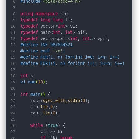
#
include
<bits/stdc++.h>
using
namespace
typedef
long
long
typedef
 vector<
int
typedef
 pair<
int
, 
int
typedef
 vector<pair<
int
, 
int
#
define
 INF 987654321
#
define
 endl 
'\n'
;
#
define
 FOR(i, n) for(int i=0; i<n; i++)
#
define
 FOR1(i, n) for(int i=1; i<=n; i++)
int
vi 
num
(
13
)
int
main
()
    ios::
sync_with_stdio
(
0
    cin.
tie
(
0
    cout.
tie
(
0
while
 (
true
if
 (!k) 
break