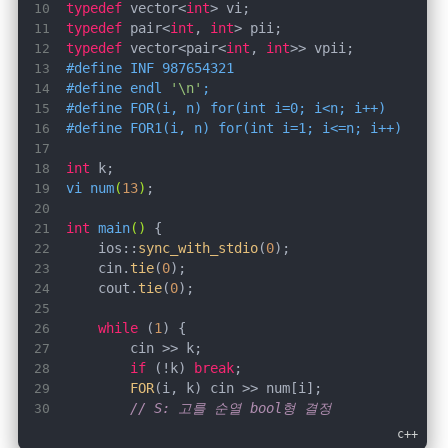
typedef
 vector<
int
typedef
 pair<
int
, 
int
typedef
 vector<pair<
int
, 
int
#
define
 INF 987654321
#
define
 endl 
'\n'
;
#
define
 FOR(i, n) for(int i=0; i<n; i++)
#
define
 FOR1(i, n) for(int i=1; i<=n; i++)
int
vi 
num
(
13
)
int
main
()
    ios::
sync_with_stdio
(
0
    cin.
tie
(
0
    cout.
tie
(
0
while
 (
1
if
 (!k) 
break
FOR
// S: 고를 순열 bool형 결정
vector<
bool
> 
S
(k, 
false
)