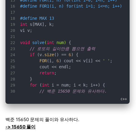
#
define
 FOR(i, n) for(int i=0; i<n; i++)
#
define
 FOR1(i, n) for(int i=1; i<=n; i++)
#
define
 MAX 13
int
void
solve
(
int
 num)
// 로또의 길이만큼 뽑으면 출력
if
 (v.
size
() == 
6
FOR
(i, 
6
) cout << v[i] << 
' '
return
for
 (
int
// 백준 15650 문제와 유사하다.
        v.
push_back
solve
(i + 
1
        v.
pop_back
백준 15650 문제의 풀이와 유사하다.
-> 15650 풀이
int
main
()