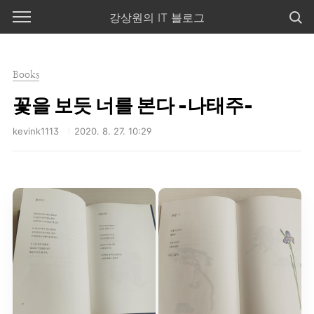
본문 바로가기
강상원의 IT 블로그
Books
꽃을 보듯 너를 본다 -나태주-
kevink1113
2020. 8. 27. 10:29