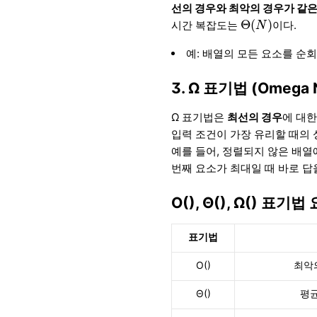
선의 경우와 최악의 경우가 같은
Θ
(
N
)
Θ
(
)
시간 복잡도는
이다.
N
예: 배열의 모든 요소를 순
3. Ω 표기법 (Omega N
Ω 표기법은
최선의 경우
에 대
입력 조건이 가장 유리할 때의 
예를 들어, 정렬되지 않은 배
번째 요소가 최대일 때 바로 
O(), Θ(), Ω() 표기법
표기법
O()
최악
Θ()
평균