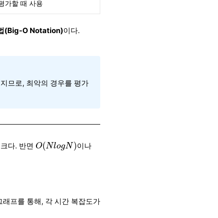
평가할 때 사용
ig-O Notation)
이다.
지므로, 최악의 경우를 평가
O
(
N
l
o
g
N
)
(
)
크다. 반면
이나
O
N
l
o
g
N
그래프를 통해, 각 시간 복잡도가