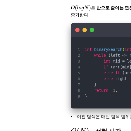
O
(
l
o
g
N
)
(
)
은
반으로 줄이는 연
O
l
o
g
N
증가한다.
int
binarySearch
(
in
while
int
 mid = l
if
 (arr[mid
else
if
 (ar
else
 right 
return
-1
}
이진 탐색은 매번 탐색 범
O
(
N
)