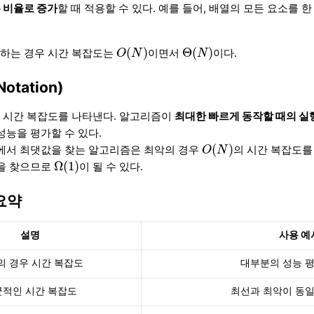
 비율로 증가
할 때 적용할 수 있다. 예를 들어, 배열의 모든 요소를 
O
(
N
)
Θ
(
N
)
(
)
Θ
(
)
회하는 경우 시간 복잡도는
이면서
이다.
O
N
N
otation)
한 시간 복잡도를 나타낸다. 알고리즘이
최대한 빠르게 동작할 때의 실
성능을 평가할 수 있다.
O
(
N
)
(
)
열에서 최댓값을 찾는 알고리즘은 최악의 경우
의 시간 복잡도를
O
N
Ω
(
1
)
Ω
(
1
)
답을 찾으므로
이 될 수 있다.
 요약
설명
사용 예
의 경우 시간 복잡도
대부분의 성능 평
적인 시간 복잡도
최선과 최악이 동일