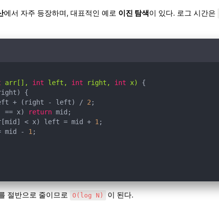
산
에서 자주 등장하며, 대표적인 예로
이진 탐색
이 있다. 로그 시간은
t
 arr[], 
int
 left, 
int
 right, 
int
 x)
eft + (right - left) / 
2
] == x) 
return
r[mid] < x) left = mid + 
1
= mid - 
1
위를 절반으로 줄이므로
이 된다.
O(log N)