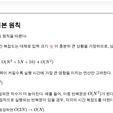
기본 원칙
 원칙을 따른다:
시간 복잡도는 대체로 입력 크기
이 충분히 큰 상황을 가정하므로, 
N
O
(
N
2
+
5
N
+
10
)
O
(
N
2
)
2
2
(
+
5
+
10
)
(
)
,
→
O
N
N
O
N
입력이 커질수록 실행 시간에 가장 큰 영향을 미치는 연산만 고려한다.
2
)
2
)
O
(
N
2
)
2
(
)
첩되면 차수가 더 높아진다. 예를 들어, 이중 반복문은
가 된다
O
N
독립적으로 실행되는 반복문이 있을 경우, 각각의 시간 복잡도를 더한다
O
(
2
N
)
→
O
(
N
)
(
2
)
→
(
)
 등장하면
O
N
O
N