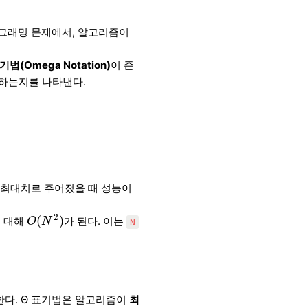
로그래밍 문제에서, 알고리즘이
기법(Omega Notation)
이 존
가하는지를 나타낸다.
이 최대치로 주어졌을 때 성능이
O
(
N
2
)
2
(
)
 대해
가 된다. 이는
O
N
N
한다. Θ 표기법은 알고리즘이
최