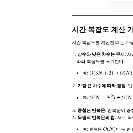
시간 복잡도 계산 
시간 복잡도를 계산할 때는 다음
상수와 낮은 차수는 무시
: 
따라 복잡도를 표기한다.
O
(
3
N
+
2
)
O
(
N
)
(
3
+
2
)
(
)
예:
→
O
N
O
N
가장 큰 차수에 따라 결정
: 
O
(
N
+
N
2
)
O
(
N
2
(
+
)
(
예:
→
O
N
N
O
N
중첩된 반복문
: 반복문이 중
독립적 반복문의 합
: 서로 
O
(
N
)
(
)
예: 반복문
이 두 번
O
N