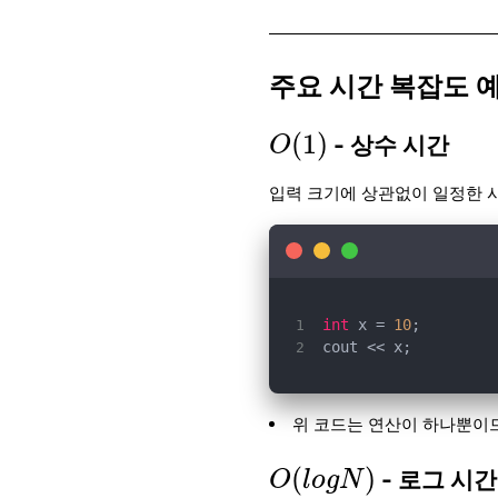
주요 시간 복잡도 
O
(
1
)
(
1
)
- 상수 시간
O
입력 크기에 상관없이 일정한 
int
 x = 
10
cout << x;
위 코드는 연산이 하나뿐이
O
(
l
o
g
N
)
(
)
- 로그 시간
O
l
o
g
N