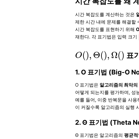
시간 복잡도를 왜 
시간 복잡도를 계산하는 것은
제한 시간 내에 문제를 해결할 
시간 복잡도를 표현하기 위해
O
재한다. 각 표기법은 입력 크기
O
(
)
,
Θ
(
)
,
Ω
(
)
(
)
,
Θ
(
)
,
Ω
(
)
표기
O
1. O 표기법 (Big-O No
O 표기법은
알고리즘의 최악의
어떻게 되는지를 평가하며, 성
예를 들어, 이중 반복문을 사용
이 커질수록 알고리즘의 실행
2. Θ 표기법 (Theta No
Θ 표기법은 알고리즘의
평균적