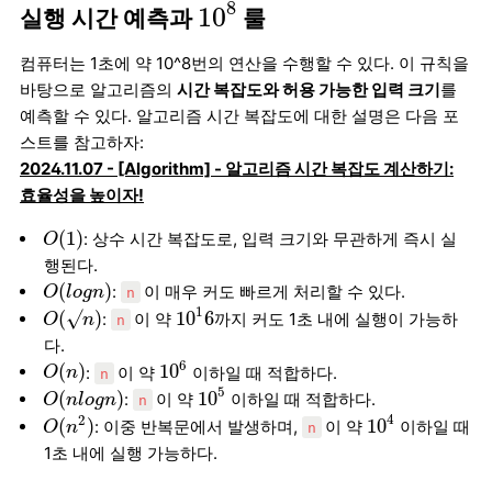
10
8
8
10
실행 시간 예측과
룰
컴퓨터는 1초에 약 10^8번의 연산을 수행할 수 있다. 이 규칙을
바탕으로 알고리즘의
시간 복잡도와 허용 가능한 입력 크기
를
예측할 수 있다. 알고리즘 시간 복잡도에 대한 설명은 다음 포
스트를 참고하자:
2024.11.07 - [Algorithm] - 알고리즘 시간 복잡도 계산하기:
효율성을 높이자!
O
(
1
)
(
1
)
: 상수 시간 복잡도로, 입력 크기와 무관하게 즉시 실
O
행된다.
O
(
l
o
g
n
)
(
)
:
이 매우 커도 빠르게 처리할 수 있다.
O
l
o
g
n
n
10
1
6
O
(
√
n
)
1
(
√
)
10
6
:
이 약
까지 커도 1초 내에 실행이 가능하
O
n
n
다.
10
6
O
(
n
)
6
(
)
10
:
이 약
이하일 때 적합하다.
O
n
n
10
5
O
(
n
l
o
g
n
)
5
(
)
10
:
이 약
이하일 때 적합하다.
O
n
l
o
g
n
n
10
4
O
(
n
2
)
4
2
(
)
10
: 이중 반복문에서 발생하며,
이 약
이하일 때
O
n
n
1초 내에 실행 가능하다.