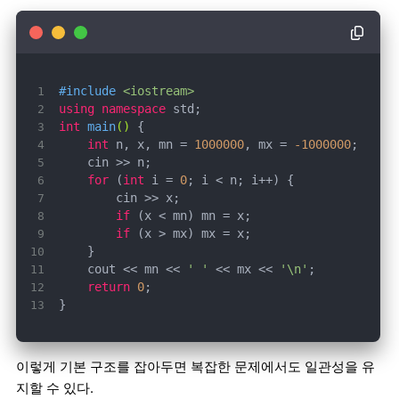
#
include
<iostream>
using
namespace
int
main
()
int
 n, x, mn = 
1000000
, mx = 
-1000000
for
 (
int
 i = 
0
if
if
    cout << mn << 
' '
 << mx << 
'\n'
return
0
}
이렇게 기본 구조를 잡아두면 복잡한 문제에서도 일관성을 유
지할 수 있다.