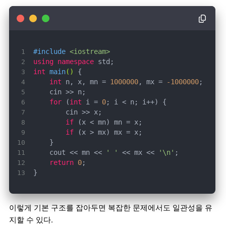
#
include
<iostream>
using
namespace
int
main
()
int
 n, x, mn = 
1000000
, mx = 
-1000000
for
 (
int
 i = 
0
if
if
    cout << mn << 
' '
 << mx << 
'\n'
return
0
}
이렇게 기본 구조를 잡아두면 복잡한 문제에서도 일관성을 유
지할 수 있다.