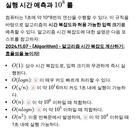
10
8
8
10
실행 시간 예측과
룰
컴퓨터는 1초에 약 10^8번의 연산을 수행할 수 있다. 이 규칙을
바탕으로 알고리즘의
시간 복잡도와 허용 가능한 입력 크기
를
예측할 수 있다. 알고리즘 시간 복잡도에 대한 설명은 다음 포
스트를 참고하자:
2024.11.07 - [Algorithm] - 알고리즘 시간 복잡도 계산하기:
효율성을 높이자!
O
(
1
)
(
1
)
: 상수 시간 복잡도로, 입력 크기와 무관하게 즉시 실
O
행된다.
O
(
l
o
g
n
)
(
)
:
이 매우 커도 빠르게 처리할 수 있다.
O
l
o
g
n
n
10
1
6
O
(
√
n
)
1
(
√
)
10
6
:
이 약
까지 커도 1초 내에 실행이 가능하
O
n
n
다.
10
6
O
(
n
)
6
(
)
10
:
이 약
이하일 때 적합하다.
O
n
n
10
5
O
(
n
l
o
g
n
)
5
(
)
10
:
이 약
이하일 때 적합하다.
O
n
l
o
g
n
n
10
4
O
(
n
2
)
4
2
(
)
10
: 이중 반복문에서 발생하며,
이 약
이하일 때
O
n
n
1초 내에 실행 가능하다.