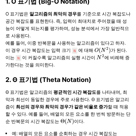
1. O 표기법 (Big-O Notation)
O 표기법은
알고리즘의 최악의 경우
를 기준으로 시간 복잡도나
공간 복잡도를 표현한다. 즉, 입력이 최대치로 주어졌을 때 성
능이 어떻게 되는지를 평가하며, 성능 분석에서 가장 일반적으
로 사용된다.
예를 들어, 이중 반복문을 사용하는 알고리즘이 있다고 하자.
O
(
N
2
)
2
(
)
이 경우 시간 복잡도는 입력 크기
에 대해
가 된다.
O
N
N
N
2
2
이는
이 커질수록 알고리즘의 실행 시간이
에 비례해 증
N
N
가한다는 것을 의미한다.
2. Θ 표기법 (Theta Notation)
Θ 표기법은 알고리즘의
평균적인 시간 복잡도
를 나타내며, 최
악과 최선이 동일한 경우에 주로 사용한다. Θ 표기법은 알고리
즘이
최선의 경우와 최악의 경우가 같은 비율로 증가
할 때 적용
할 수 있다. 예를 들어, 배열의 모든 요소를 한 번씩 방문하는 단
Θ
(
N
)
Θ
(
)
순 반복문의 시간 복잡도는
이다.
N
예: 배열의 모든 요소를 순회하는 경우 시간 복잡도는