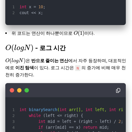
int
 x = 
10
cout << x;
O
(
1
)
(
1
)
위 코드는 연산이 하나뿐이므로
이다.
O
O
(
l
o
g
N
)
(
)
- 로그 시간
O
l
o
g
N
O
(
l
o
g
N
)
(
)
은
반으로 줄이는 연산
에서 자주 등장하며, 대표적인
O
l
o
g
N
예로
이진 탐색
이 있다. 로그 시간은
의 증가에 비해 매우 천
N
천히 증가한다.
int
binarySearch
(
int
 arr[], 
int
 left, 
int
 right
while
int
 mid = left + (right - left) / 
2
if
 (arr[mid] == x) 
return