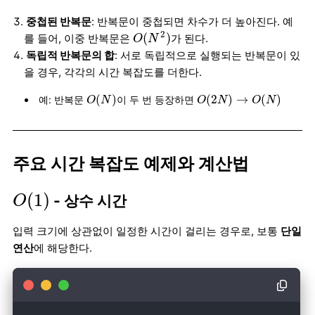
중첩된 반복문
: 반복문이 중첩되면 차수가 더 높아진다. 예
O
(
N
2
)
2
(
)
를 들어, 이중 반복문은
가 된다.
O
N
독립적 반복문의 합
: 서로 독립적으로 실행되는 반복문이 있
을 경우, 각각의 시간 복잡도를 더한다.
O
(
N
)
O
(
2
N
)
→
O
(
N
)
(
)
(
2
)
→
(
)
예: 반복문
이 두 번 등장하면
O
N
O
N
O
N
주요 시간 복잡도 예제와 계산법
O
(
1
)
(
1
)
- 상수 시간
O
입력 크기에 상관없이 일정한 시간이 걸리는 경우로, 보통
단일
연산
에 해당한다.