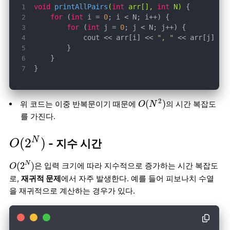
void
printAllPairs
(
int
 arr[], 
int
 N)
for
 (
int
 i = 
0
for
 (
int
 j = 
0
            cout << arr[i] << 
", "
}
O
(
N
2
)
2
(
)
위 코드는 이중 반복문이기 때문에
의 시간 복잡도
O
N
를 가진다.
O
(
2
N
)
N
(
2
)
- 지수 시간
O
O
(
2
N
)
(
2
)
N
은 입력 크기에 따라 지수적으로 증가하는 시간 복잡도
O
로,
재귀적 문제
에서 자주 발생한다. 예를 들어 피보나치 수열
을 재귀적으로 계산하는 경우가 있다.