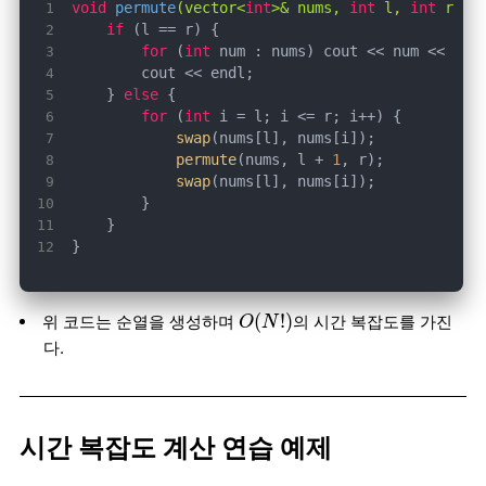
void
permute
(vector<
int
>& nums, 
int
 l, 
int
 r)
if
for
 (
int
 num : nums) cout << num << 
" "
    } 
else
for
 (
int
swap
permute
(nums, l + 
1
swap
}
O
(
N
!
)
(
!
)
위 코드는 순열을 생성하며
의 시간 복잡도를 가진
O
N
다.
시간 복잡도 계산 연습 예제