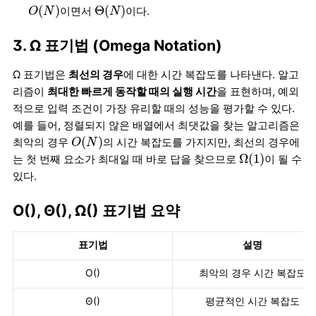
O
(
N
)
Θ
(
N
)
(
)
Θ
(
)
이면서
이다.
O
N
N
3. Ω 표기법 (Omega Notation)
Ω 표기법은
최선의 경우
에 대한 시간 복잡도를 나타낸다. 알고
리즘이
최대한 빠르게 동작할 때의 실행 시간
을 표현하며, 예외
적으로 입력 조건이 가장 유리할 때의 성능을 평가할 수 있다.
예를 들어, 정렬되지 않은 배열에서 최댓값을 찾는 알고리즘은
O
(
N
)
(
)
최악의 경우
의 시간 복잡도를 가지지만, 최선의 경우에
O
N
Ω
(
1
)
Ω
(
1
)
는 첫 번째 요소가 최대일 때 바로 답을 찾으므로
이 될 수
있다.
O(), Θ(), Ω() 표기법 요약
표기법
설명
O()
최악의 경우 시간 복잡도
Θ()
평균적인 시간 복잡도