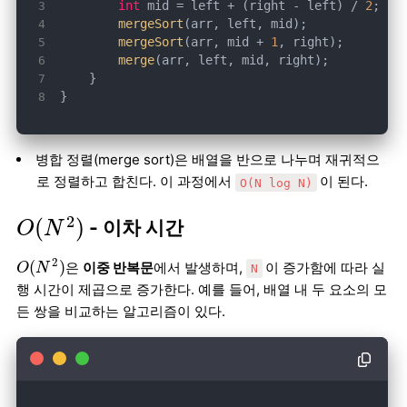
int
 mid = left + (right - left) / 
2
mergeSort
mergeSort
(arr, mid + 
1
merge
}
병합 정렬(merge sort)은 배열을 반으로 나누며 재귀적으
로 정렬하고 합친다. 이 과정에서
이 된다.
O(N log N)
O
(
N
2
)
2
(
)
- 이차 시간
O
N
O
(
N
2
)
2
(
)
은
이중 반복문
에서 발생하며,
이 증가함에 따라 실
O
N
N
행 시간이 제곱으로 증가한다. 예를 들어, 배열 내 두 요소의 모
든 쌍을 비교하는 알고리즘이 있다.