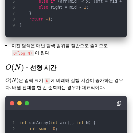
else
if
 (arr[mid] < x) left = mid + 
1
else
 right = mid - 
1
return
-1
}
이진 탐색은 매번 탐색 범위를 절반으로 줄이므로
이 된다.
O(log N)
O
(
N
)
(
)
- 선형 시간
O
N
O
(
N
)
(
)
은 입력 크기
에 비례해 실행 시간이 증가하는 경우
O
N
N
다. 배열 전체를 한 번 순회하는 경우가 대표적이다.
int
 sumArray(
int
 arr[], 
int
int
sum
 = 
0