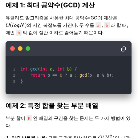
예제 1: 최대 공약수(GCD) 계산
유클리드 알고리즘을 사용한 최대 공약수(GCD) 계산은
O
(
l
o
g
N
)
(
)
의 시간 복잡도를 가진다. 두 수를
,
라 할 때,
O
l
o
g
N
a
b
매번
의 값이 절반 이하로 줄어들기 때문이다.
b
int
gcd
(
int
 a, 
int
 b)
return
 b == 
0
 ? a : 
gcd
}
예제 2: 특정 합을 찾는 부분 배열
부분 합이
인 배열의 구간을 찾는 문제는 두 가지 방법이 있
K
다.
O
(
N
2
)
2
(
)
이중 반복문 사용
: 모든 구간을 탐색하므로
의 시간