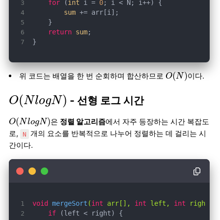
for
 (
int
 i = 
0
sum
return
sum
}
O
(
N
)
(
)
위 코드는 배열을 한 번 순회하며 합산하므로
이다.
O
N
O
(
N
l
o
g
N
)
(
)
- 선형 로그 시간
O
N
l
o
g
N
O
(
N
l
o
g
N
)
(
)
은
정렬 알고리즘
에서 자주 등장하는 시간 복잡도
O
N
l
o
g
N
로,
개의 요소를 반복적으로 나누어 정렬하는 데 걸리는 시
N
간이다.
void
mergeSort
(
int
 arr[], 
int
 left, 
int
 right)
if