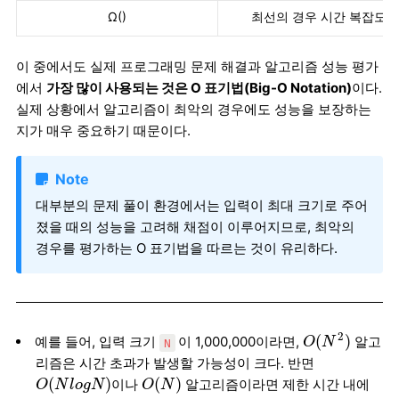
Ω()
최선의 경우 시간 복잡도
이 중에서도 실제 프로그래밍 문제 해결과 알고리즘 성능 평가
에서
가장 많이 사용되는 것은 O 표기법(Big-O Notation)
이다.
실제 상황에서 알고리즘이 최악의 경우에도 성능을 보장하는
지가 매우 중요하기 때문이다.
Note
대부분의 문제 풀이 환경에서는 입력이 최대 크기로 주어
졌을 때의 성능을 고려해 채점이 이루어지므로, 최악의
경우를 평가하는 O 표기법을 따르는 것이 유리하다.
O
(
N
2
)
2
(
)
예를 들어, 입력 크기
이 1,000,000이라면,
알고
O
N
N
리즘은 시간 초과가 발생할 가능성이 크다. 반면
O
(
N
l
o
g
N
)
O
(
N
)
(
)
(
)
이나
알고리즘이라면 제한 시간 내에
O
N
l
o
g
N
O
N