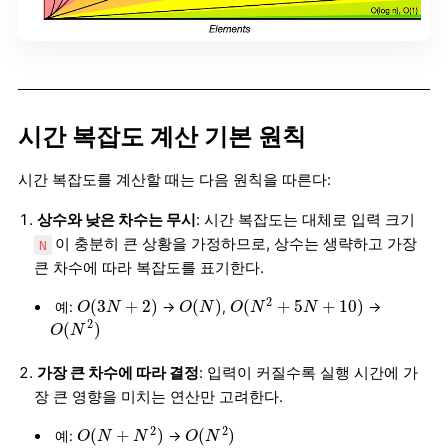
시간 복잡도 계산 기본 원칙
시간 복잡도를 계산할 때는 다음 원칙을 따른다:
상수와 낮은 차수는 무시
: 시간 복잡도는 대체로 입력 크기
이 충분히 큰 상황을 가정하므로, 상수는 생략하고 가장
N
큰 차수에 따라 복잡도를 표기한다.
O
(
N
2
+
5
N
+
10
)
O
(
3
N
+
2
)
O
(
N
)
2
(
3
+
2
)
(
)
(
+
5
+
10
)
예:
→
,
→
O
N
O
N
O
N
N
O
(
N
2
)
2
(
)
O
N
가장 큰 차수에 따라 결정
: 입력이 커질수록 실행 시간에 가
장 큰 영향을 미치는 연산만 고려한다.
O
(
N
+
N
2
)
O
(
N
2
)
2
2
(
+
)
(
)
예:
→
O
N
N
O
N