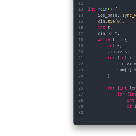
int
main
()
    ios_base::
sync_
    cin.
tie
(
0
int
while
int
for
 (
int
 i 
            sum[i] 
for
 (
int
 le
for
 (
in
int
if
 
for
                   