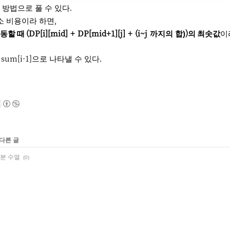
 방법으로 풀 수 있다.
소 비용이라 하면,
1
][k] << 
(DP[i][mid] + DP[mid+1][j] + (i~j
'\n'
)
동할 때
의 최솟값
이
까지의 합)
 sum[i-1]
으
로 나타낼 수 있다.
 다른 글
부분 수열
(0)