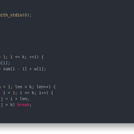
with_stdio
(
0
= 
1
= sum[i - 
1
n = 
1
t
 i = 
1
(j > k) 
break
 (
int
 DP[i][j] = 
min
(DP[i][j], DP[i][mid] + DP[mid + 
1
][j] + 