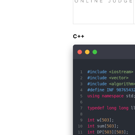
C++
#
include
<iostream>
#
include
<vector>
#
include
<algorithm
#
define
 INF 9876543
using
namespace
typedef
long
long
int
 w[
503
int
 sum[
503
int
 DP[
503
][
503