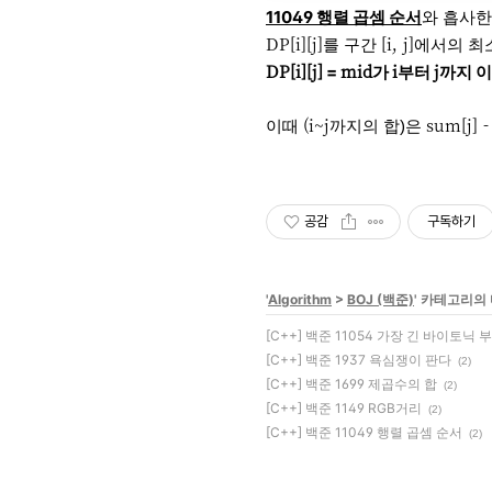
11049 행렬 곱셈 순서
와 흡사한
DP[i][j]
[i, j]
를 구간
에서의 최
DP[i][j]
        cout << DP[
mid
i
j
=
가
부터
까지 이
(i~j
sum[j] -
이때
까지의 합)
은
return
0
}
공감
구독하기
'
Algorithm
>
BOJ (백준)
' 카테고리의
[C++] 백준 11054 가장 긴 바이토닉 
[C++] 백준 1937 욕심쟁이 판다
(2)
[C++] 백준 1699 제곱수의 합
(2)
[C++] 백준 1149 RGB거리
(2)
[C++] 백준 11049 행렬 곱셈 순서
(2)