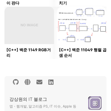
이 판다
치기
[C++] 백준 1149 RGB거
[C++] 백준 11049 행렬 곱
리
셈 순서
강상원의 IT 블로그
앱・웹개발, 알고리즘 PS, IT 이슈, Apple 등