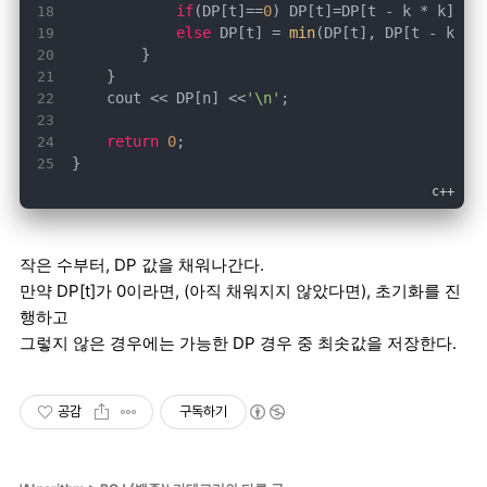
if
(DP[t]==
0
) DP[t]=DP[t - k * k] + 
else
 DP[t] = 
min
(DP[t], DP[t - k * 
    cout << DP[n] <<
'\n'
return
0
}
작은 수부터, DP 값을 채워나간다.
만약 DP[t]가 0이라면, (아직 채워지지 않았다면), 초기화를 진
행하고
그렇지 않은 경우에는 가능한 DP 경우 중 최솟값을 저장한다.
공감
구독하기