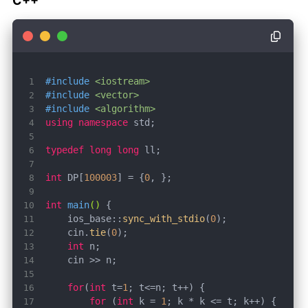
C++
#
include
<iostream>
#
include
<vector>
#
include
<algorithm>
using
namespace
typedef
long
long
int
 DP[
100003
] = {
0
int
main
()
    ios_base::
sync_with_stdio
(
0
    cin.
tie
(
0
int
for
(
int
 t=
1
for
 (
int
 k = 
1